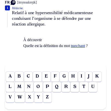
FR
[imynoalɛʀʒik]
1
Médecine.
Relatif à une hypersensibilité médicamenteuse
conduisant l’organisme à se défendre par une
réaction allergique.
À découvrir
Quelle est la définition du mot
tranchant
?
A
B
C
D
E
F
G
H
I
J
K
L
M
N
O
P
Q
R
S
T
U
V
W
X
Y
Z