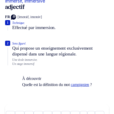
immersif, immersive
adjectif
FR
[imɛʀsif, imɛʀsiv]
1
Technique.
Effectué par immersion.
2
Sens figuré.
Qui propose un enseignement exclusivement
dispensé dans une langue régionale.
Une école immersive.
Un stage immersif.
À découvrir
Quelle est la définition du mot
campignien
?