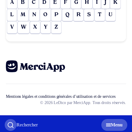
A
B
C
D
E
F
G
H
I
J
K
L
M
N
O
P
Q
R
S
T
U
V
W
X
Y
Z
Mentions légales et conditions générales d’utilisation et de services
© 2026 LeDico par MerciApp. Tous droits réservés.
Rechercher
Menu