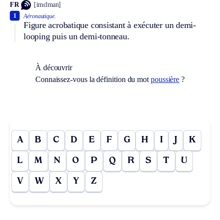
FR
[imɛlman]
1
Aéronautique.
Figure acrobatique consistant à exécuter un demi-
looping puis un demi-tonneau.
À découvrir
Connaissez-vous la définition du mot
poussière
?
A
B
C
D
E
F
G
H
I
J
K
L
M
N
O
P
Q
R
S
T
U
V
W
X
Y
Z