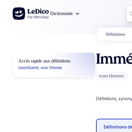
Aller au contenu
Co
Dictionnaire
0
r
Définitions
Immé
Accès rapide aux définitions
immédiateté, nom féminin
nom féminin
Définitions, synon
Définitions 