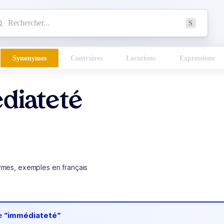
mmencez à chercher un mot dans le dictionnaire :
S
esults found.
Synonymes
Contraires
Locutions
Expressions
diateté
ymes, exemples en français
de
“immédiateté“