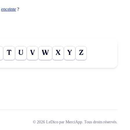
t
enceinte
?
T
U
V
W
X
Y
Z
© 2026 LeDico par MerciApp. Tous droits réservés.