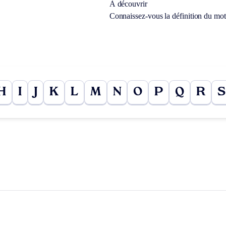
À découvrir
Connaissez-vous la définition du mo
H
I
J
K
L
M
N
O
P
Q
R
S