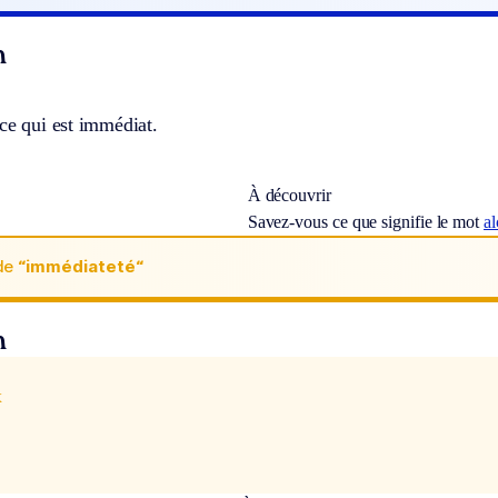
n
ce qui est immédiat.
À découvrir
Savez-vous ce que signifie le mot
al
de
“immédiateté“
n
x