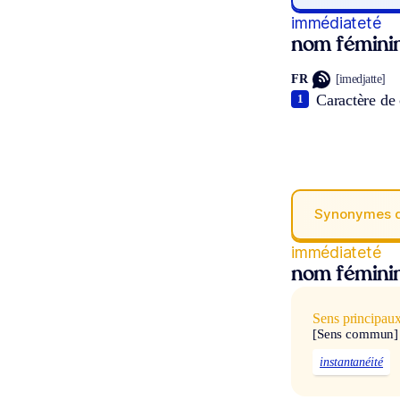
immédiateté
nom fémini
FR
[imedjatte]
Caractère de 
1
Synonymes 
immédiateté
nom fémini
Sens principau
[Sens commun]
instantanéité