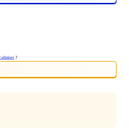
caliniser
?