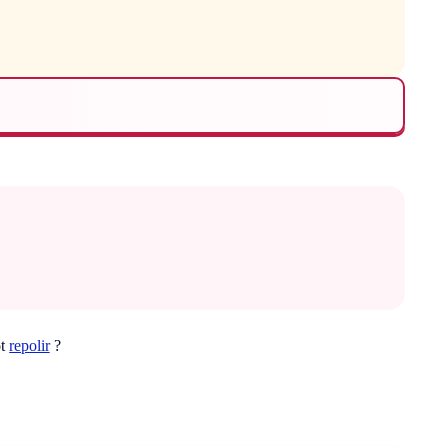
ot
repolir
?