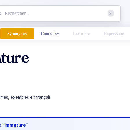
mmencez à chercher un mot dans le dictionnaire :
S
esults found.
Synonymes
Contraires
Locutions
Expressions
ture
ymes, exemples en français
de
“immature“