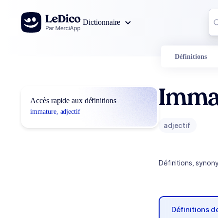
Aller au contenu
Co
Dictionnaire
0
r
Définitions
Imma
Accès rapide aux définitions
immature, adjectif
adjectif
Définitions, synon
Définitions 