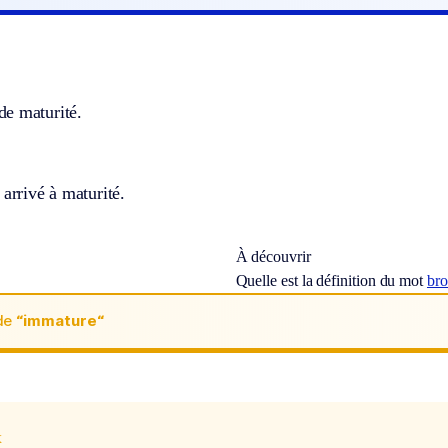
e maturité.
 arrivé à maturité.
À découvrir
Quelle est la définition du mot
br
de
“immature“
x