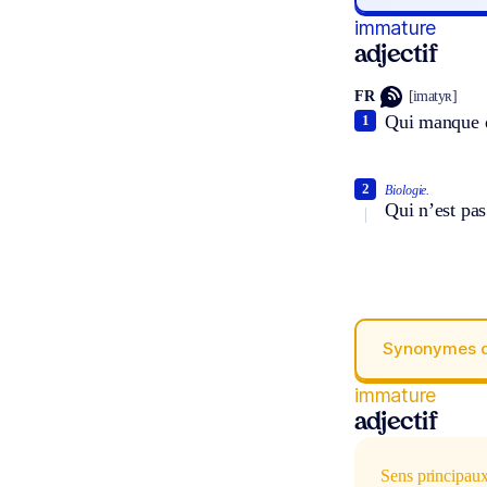
immature
adjectif
FR
[imatyʀ]
Qui manque d
1
2
Biologie.
Qui n’est pas
Synonymes 
immature
adjectif
Sens principau