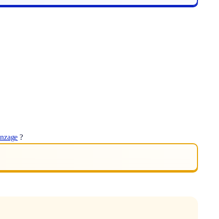
onzage
?