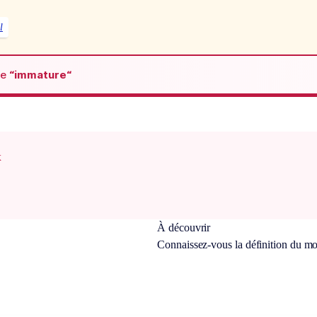
l
de
“immature“
x
À découvrir
Connaissez-vous la définition du m