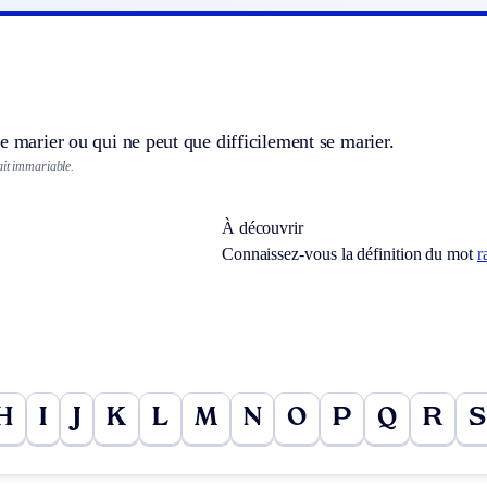
e marier ou qui ne peut que difficilement se marier.
ait immariable.
À découvrir
Connaissez-vous la définition du mot
r
H
I
J
K
L
M
N
O
P
Q
R
S