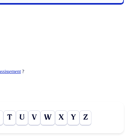
assissement
?
T
U
V
W
X
Y
Z