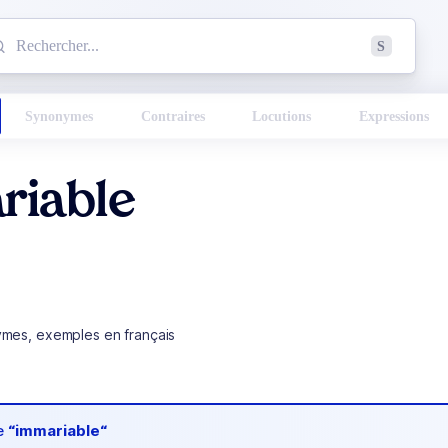
mmencez à chercher un mot dans le dictionnaire :
S
esults found.
Synonymes
Contraires
Locutions
Expressions
riable
ymes, exemples en français
de
“immariable“