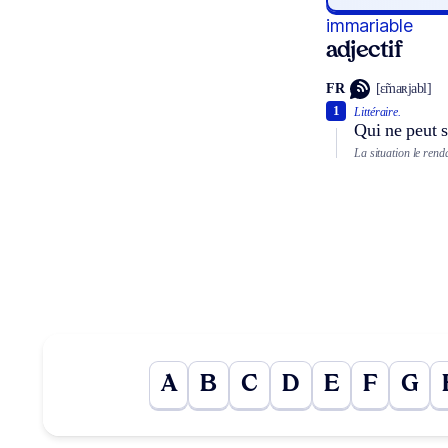
immariable
adjectif
FR
[ɛ̃maʀjabl]
1
Littéraire.
Qui ne peut s
La situation le rend
A
B
C
D
E
F
G