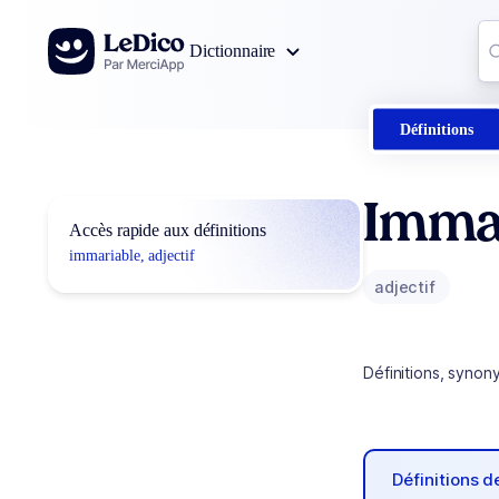
Aller au contenu
Co
Dictionnaire
0
r
Définitions
Imma
Accès rapide aux définitions
immariable, adjectif
adjectif
Définitions, synon
Définitions 