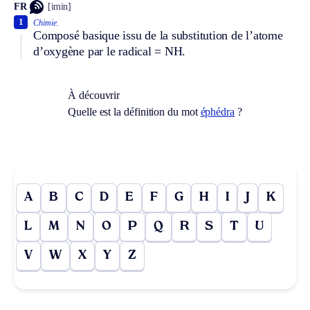
FR
[imin]
1
Chimie.
Composé basique issu de la substitution de l’atome
d’oxygène par le radical = NH.
À découvrir
Quelle est la définition du mot
éphédra
?
A
B
C
D
E
F
G
H
I
J
K
L
M
N
O
P
Q
R
S
T
U
V
W
X
Y
Z