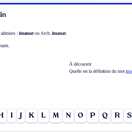
in
 admises :
imamat
ou
Arch.
imanat
.
imam.
À découvrir
Quelle est la définition du mot
ino
H
I
J
K
L
M
N
O
P
Q
R
S