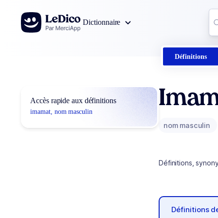
Aller au contenu
Co
Dictionnaire
0
r
Définitions
Imam
Accès rapide aux définitions
imamat, nom masculin
nom masculin
Définitions, synon
Définitions 