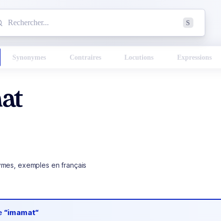
mmencez à chercher un mot dans le dictionnaire :
S
esults found.
Synonymes
Contraires
Locutions
Expressions
at
ymes, exemples en français
de
“imamat“