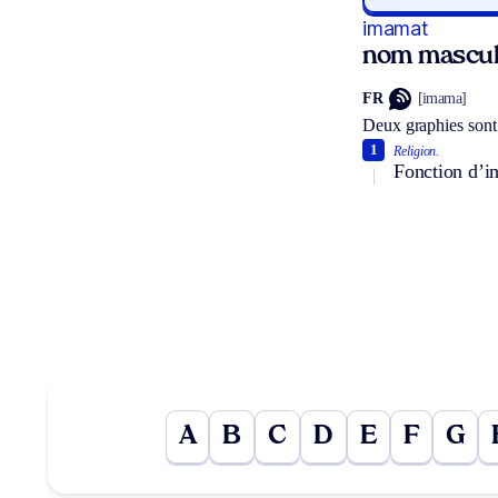
imamat
nom mascul
FR
[imama]
Deux graphies sont
1
Religion.
Fonction d’
A
B
C
D
E
F
G