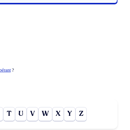
pérant
?
T
U
V
W
X
Y
Z