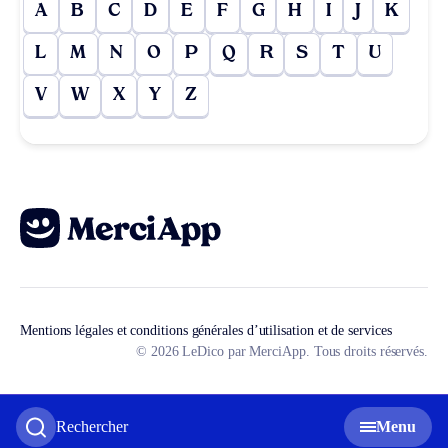
A
B
C
D
E
F
G
H
I
J
K
L
M
N
O
P
Q
R
S
T
U
V
W
X
Y
Z
Mentions légales et conditions générales d’utilisation et de services
© 2026 LeDico par MerciApp. Tous droits réservés.
Rechercher
Menu