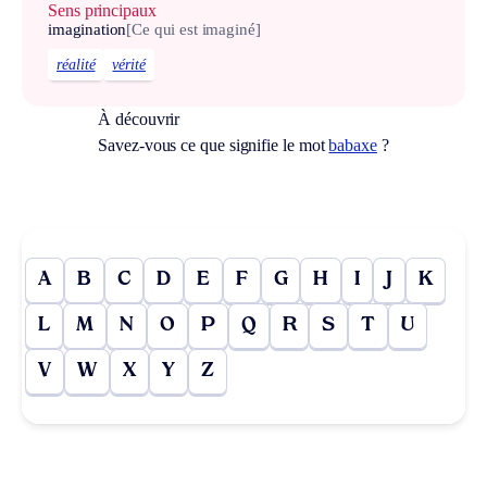
Sens principaux
imagination
[Ce qui est imaginé]
réalité
vérité
À découvrir
Savez-vous ce que signifie le mot
babaxe
?
A
B
C
D
E
F
G
H
I
J
K
L
M
N
O
P
Q
R
S
T
U
V
W
X
Y
Z