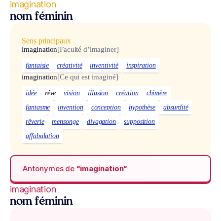
imagination
nom féminin
Sens principaux
imagination
[Faculté d’imaginer]
fantaisie
créativité
inventivité
inspiration
imagination
[Ce qui est imaginé]
idée
rêve
vision
illusion
création
chimère
fantasme
invention
conception
hypothèse
absurdité
rêverie
mensonge
divagation
supposition
affabulation
Antonymes de
“imagination“
imagination
nom féminin