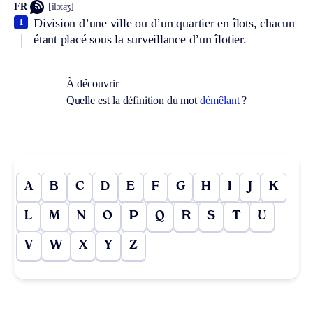
FR
[ilɔtaʒ]
Division d’une ville ou d’un quartier en îlots, chacun
1
étant placé sous la surveillance d’un îlotier.
À découvrir
Quelle est la définition du mot
démêlant
?
A
B
C
D
E
F
G
H
I
J
K
L
M
N
O
P
Q
R
S
T
U
V
W
X
Y
Z