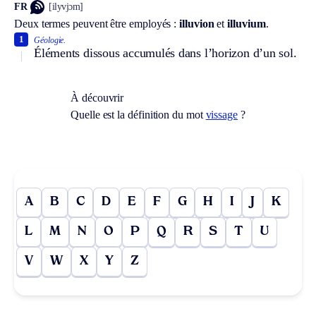
FR
[ilyvjɔm]
Deux termes peuvent être employés :
illuvion
et
illuvium
.
1
Géologie.
Éléments dissous accumulés dans l’horizon d’un sol.
À découvrir
Quelle est la définition du mot
vissage
?
A
B
C
D
E
F
G
H
I
J
K
L
M
N
O
P
Q
R
S
T
U
V
W
X
Y
Z