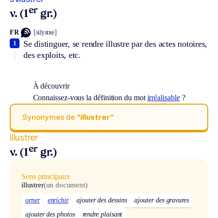
er
v. (1
gr.)
FR
[silystʀe]
Se distinguer, se rendre illustre par des actes notoires,
1
des exploits, etc.
À découvrir
Connaissez-vous la définition du mot
irréalisable
?
Synonymes de
“illustrer“
illustrer
er
v. (1
gr.)
Sens principaux
illustrer
(un document)
orner
enrichir
ajouter des dessins
ajouter des gravures
ajouter des photos
rendre plaisant