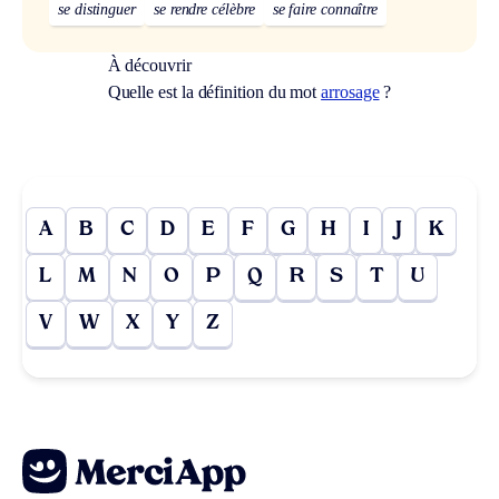
se distinguer
se rendre célèbre
se faire connaître
À découvrir
Quelle est la définition du mot
arrosage
?
A
B
C
D
E
F
G
H
I
J
K
L
M
N
O
P
Q
R
S
T
U
V
W
X
Y
Z