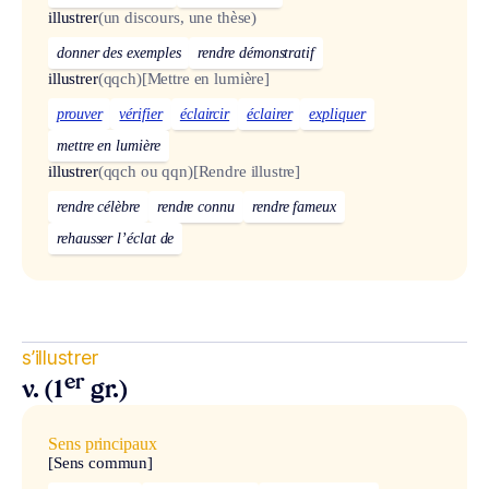
illustrer
(un discours, une thèse)
donner des exemples
rendre démonstratif
illustrer
(qqch)
[Mettre en lumière]
prouver
vérifier
éclaircir
éclairer
expliquer
mettre en lumière
illustrer
(qqch ou qqn)
[Rendre illustre]
rendre célèbre
rendre connu
rendre fameux
rehausser l’éclat de
s’illustrer
er
v. (1
gr.)
Sens principaux
[Sens commun]