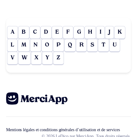
A
B
C
D
E
F
G
H
I
J
K
L
M
N
O
P
Q
R
S
T
U
V
W
X
Y
Z
Mentions légales et conditions générales d’utilisation et de services
© 2026 LeDico par MerciApp. Tous droits réservés.