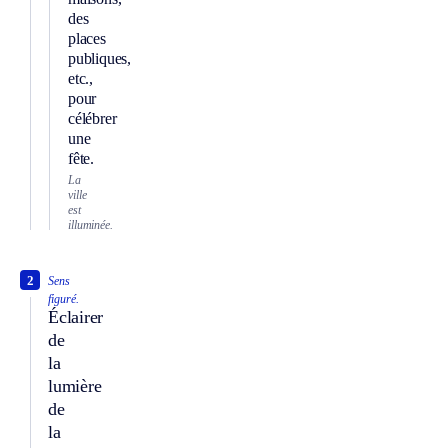
des
places
publiques,
etc.,
pour
célébrer
une
fête.
La
ville
est
illuminée.
2
Sens
figuré.
Éclairer
de
la
lumière
de
la