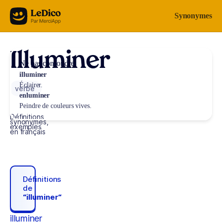
Aller au contenu
Synonymes
Illuminer
Ne pas confondre
illuminer
Éclairer.
verbe
enluminer
Peindre de couleurs vives.
Définitions,
synonymes,
exemples
en français
Définitions
de
“illuminer“
illuminer