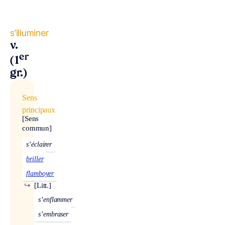
s’illuminer
v.
er
(1
gr.)
Sens
principaux
[Sens
commun]
s’éclairer
briller
flamboyer
↪
[Litt.]
s’enflammer
s’embraser