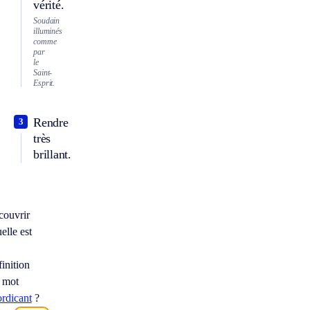
vérité.
Soudain
illuminés
comme
par
le
Saint-
Esprit.
Rendre
3
très
brillant.
couvrir
elle est
finition
 mot
rdicant
?