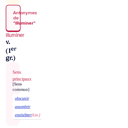
Antonymes
de
“illuminer“
illuminer
v.
er
(1
gr.)
Sens
principaux
[Sens
commun]
obscurcir
assombrir
enténébrer
[Litt.]