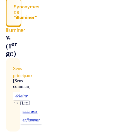
Synonymes
de
“illuminer“
illuminer
v.
er
(1
gr.)
Sens
principaux
[Sens
commun]
éclairer
↪
[Litt.]
embraser
enflammer