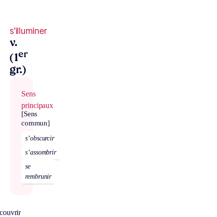
s’illuminer
v.
er
(1
gr.)
Sens
principaux
[Sens
commun]
s’obscurcir
s’assombrir
se
rembrunir
couvrir