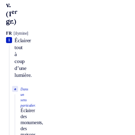
v.
er
(1
gr.)
FR
[ilymine]
Éclairer
1
tout
à
coup
d’une
lumière.
a
Dans
un
sens
particulier.
Éclairer
des
monuments,
des
maisons,