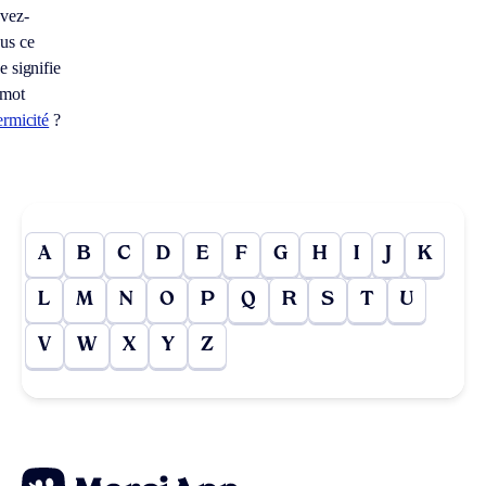
vez-
us ce
e signifie
 mot
ermicité
?
A
B
C
D
E
F
G
H
I
J
K
L
M
N
O
P
Q
R
S
T
U
V
W
X
Y
Z