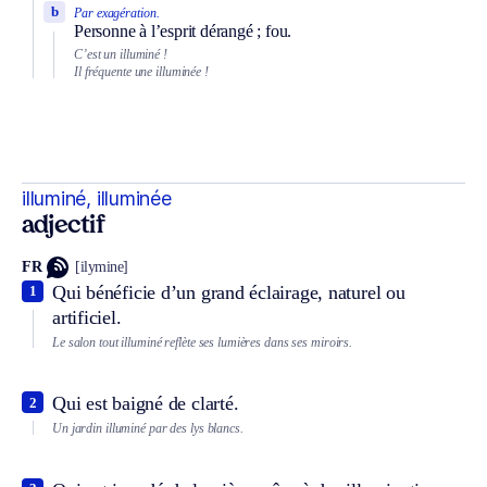
b
Par exagération.
Personne à l’esprit dérangé ; fou.
C’est un illuminé !
Il fréquente une illuminée !
illuminé, illuminée
adjectif
FR
[ilymine]
Qui bénéficie d’un grand éclairage, naturel ou
1
artificiel.
Le salon tout illuminé reflète ses lumières dans ses miroirs.
Qui est baigné de clarté.
2
Un jardin illuminé par des lys blancs.