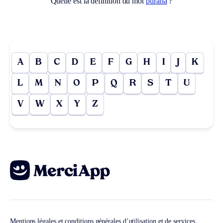
Quelle est la définition du mot
purâna
?
A
B
C
D
E
F
G
H
I
J
K
L
M
N
O
P
Q
R
S
T
U
V
W
X
Y
Z
Mentions légales et conditions générales d’utilisation et de services