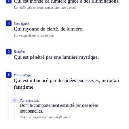
Qui est inondé de lumière grâce à des illuminations.
3
La vieille ville est entièrement illuminée à Noël.
4
Sens figuré.
Qui rayonne de clarté, de lumière.
Un visage illuminé par la joie.
5
Religion.
Qui est pénétré par une lumière mystique.
6
Par analogie.
Qui est influencé par des idées excessives, jusqu’au
fanatisme.
a
Par extension.
Dont le comportement est dicté par des idées
irrationnelles.
Il effraie parfois avec son air illuminé.