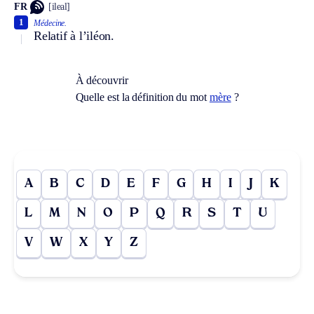
FR
[ileal]
1
Médecine.
Relatif à l’iléon.
À découvrir
Quelle est la définition du mot
mère
?
A
B
C
D
E
F
G
H
I
J
K
L
M
N
O
P
Q
R
S
T
U
V
W
X
Y
Z