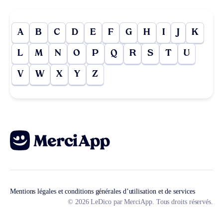
A
B
C
D
E
F
G
H
I
J
K
L
M
N
O
P
Q
R
S
T
U
V
W
X
Y
Z
Mentions légales et conditions générales d’utilisation et de services
© 2026 LeDico par MerciApp. Tous droits réservés.