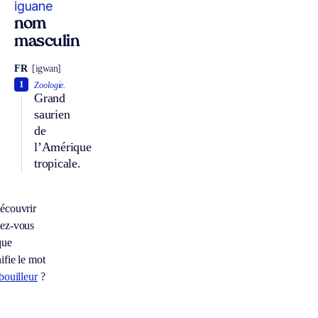
iguane
nom
masculin
FR
[igwan]
1
Zoologie.
Grand
saurien
de
l’Amérique
tropicale.
écouvrir
ez-vous
que
ifie le mot
bouilleur
?