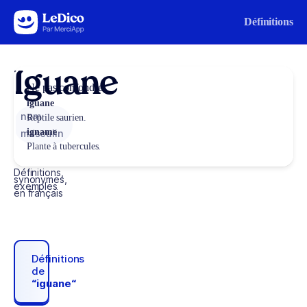
Aller au contenu
Définitions
Iguane
Ne pas confondre
iguane
nom
Reptile saurien.
igname
masculin
Plante à tubercules.
Définitions,
synonymes,
exemples
en français
Définitions
de
“iguane“