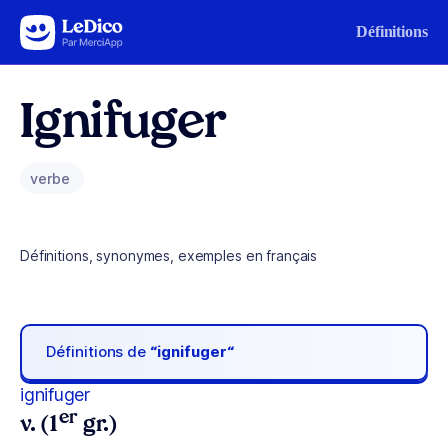
Aller au contenu
Définitions
Ignifuger
verbe
Définitions, synonymes, exemples en français
Définitions de
“ignifuger“
ignifuger
er
v. (1
gr.)