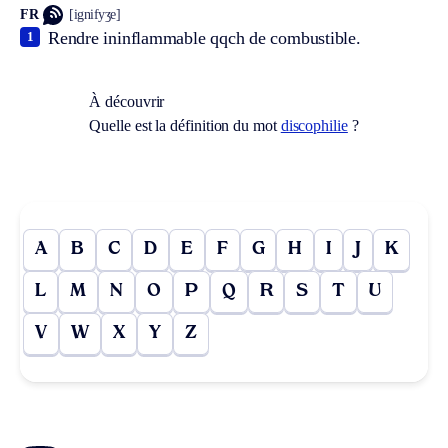
FR
[ignifyʒe]
Rendre ininflammable qqch de combustible.
1
À découvrir
Quelle est la définition du mot
discophilie
?
A
B
C
D
E
F
G
H
I
J
K
L
M
N
O
P
Q
R
S
T
U
V
W
X
Y
Z