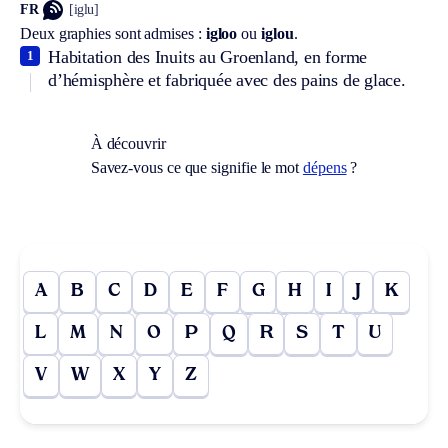
FR
[iglu]
Deux graphies sont admises :
igloo
ou
iglou
.
Habitation des Inuits au Groenland, en forme
1
d’hémisphère et fabriquée avec des pains de glace.
À découvrir
Savez-vous ce que signifie le mot
dépens
?
A
B
C
D
E
F
G
H
I
J
K
L
M
N
O
P
Q
R
S
T
U
V
W
X
Y
Z