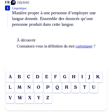
FR
[idjɔlɛkt]
1
Linguistique.
Manière propre à une personne d’employer une
langue donnée. Ensemble des énoncés qu’une
personne produit dans cette langue.
À découvrir
Connaissez-vous la définition du mot
cartonnage
?
A
B
C
D
E
F
G
H
I
J
K
L
M
N
O
P
Q
R
S
T
U
V
W
X
Y
Z