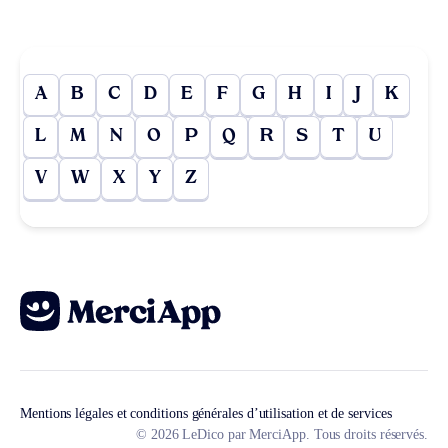
A
B
C
D
E
F
G
H
I
J
K
L
M
N
O
P
Q
R
S
T
U
V
W
X
Y
Z
Mentions légales et conditions générales d’utilisation et de services
© 2026 LeDico par MerciApp. Tous droits réservés.