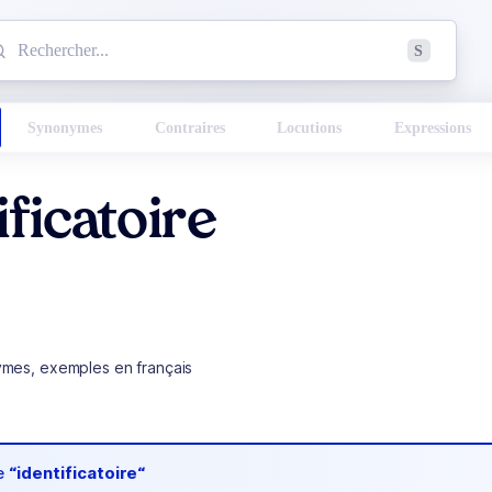
mmencez à chercher un mot dans le dictionnaire :
S
esults found.
Synonymes
Contraires
Locutions
Expressions
ificatoire
ymes, exemples en français
de
“identificatoire“