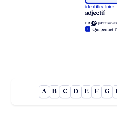
identificatoire
adjectif
FR
[idɑ̃tifikatwaʀ
Qui permet l’
1
A
B
C
D
E
F
G