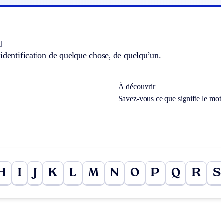
]
identification de quelque chose, de quelqu’un.
À découvrir
Savez-vous ce que signifie le mo
H
I
J
K
L
M
N
O
P
Q
R
S