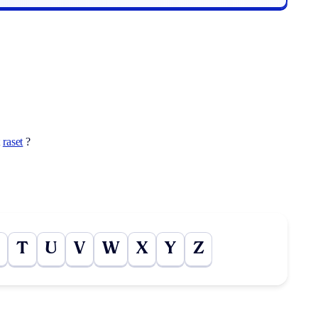
t
raset
?
T
U
V
W
X
Y
Z