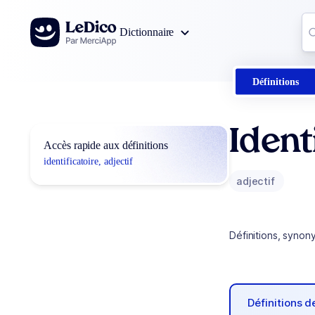
Aller au contenu
Co
Dictionnaire
0
r
Définitions
Ident
Accès rapide aux définitions
identificatoire, adjectif
adjectif
Définitions, synon
Définitions 