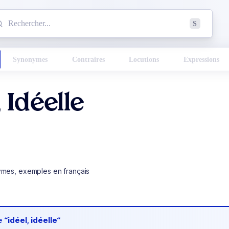
mmencez à chercher un mot dans le dictionnaire :
S
esults found.
Synonymes
Contraires
Locutions
Expressions
, Idéelle
ymes, exemples en français
de
“idéel, idéelle“