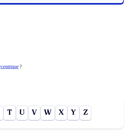
ycentrique
?
T
U
V
W
X
Y
Z