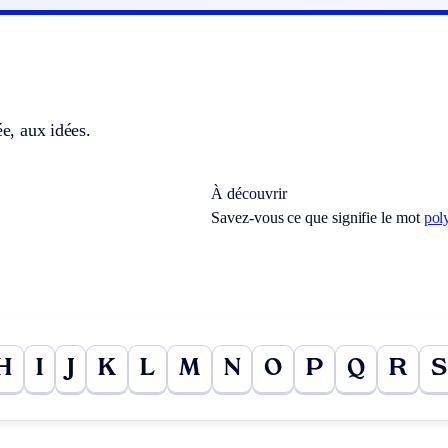
ée, aux idées.
À découvrir
Savez-vous ce que signifie le mot
pol
H
I
J
K
L
M
N
O
P
Q
R
S