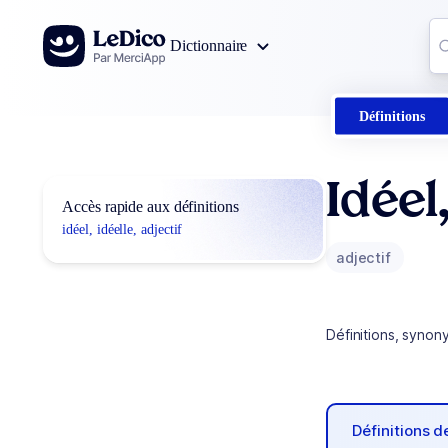
Aller au contenu
Co
Dictionnaire
0
r
Définitions
Idéel
Accès rapide aux définitions
idéel, idéelle, adjectif
adjectif
Définitions, synon
Définitions 