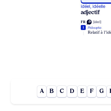
idéel, idéelle
adjectif
FR
[ideɛl]
1
Philosophie.
Relatif à l’id
A
B
C
D
E
F
G