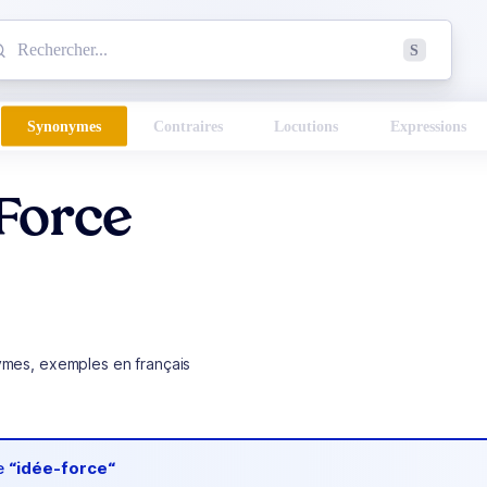
mmencez à chercher un mot dans le dictionnaire :
S
esults found.
Synonymes
Contraires
Locutions
Expressions
Force
ymes, exemples en français
de
“idée-force“