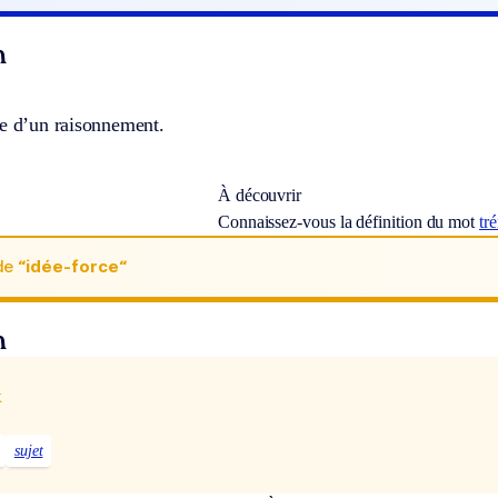
n
se d’un raisonnement.
À découvrir
Connaissez-vous la définition du mot
tr
de
“idée-force“
n
x
sujet