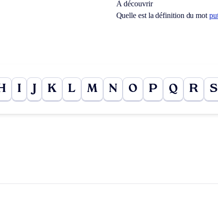
À découvrir
Quelle est la définition du mot
put
H
I
J
K
L
M
N
O
P
Q
R
S