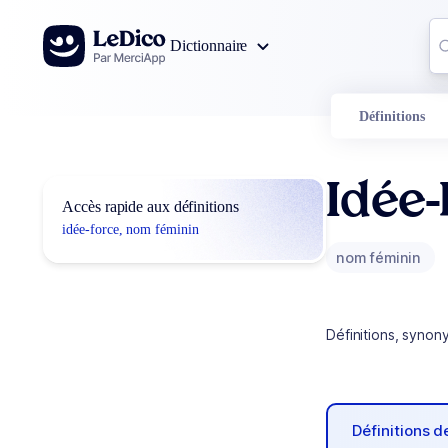
Aller au contenu
Co
Dictionnaire
0
r
Définitions
Idée-
Accès rapide aux définitions
idée-force, nom féminin
nom féminin
Définitions, synon
Définitions 