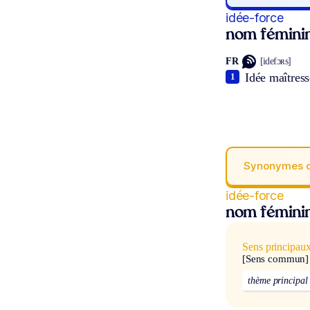
idée-force
nom fémini
FR
[idefɔʀs]
Idée maîtres
1
Synonymes 
idée-force
nom fémini
Sens principau
[Sens commun]
thème principal