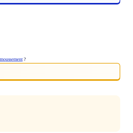
émoussement
?