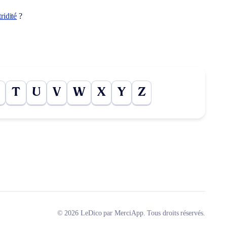
ridité
?
T
U
V
W
X
Y
Z
© 2026 LeDico par MerciApp. Tous droits réservés.