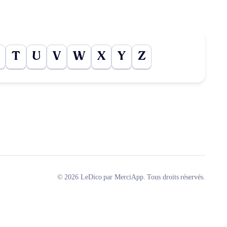
T
U
V
W
X
Y
Z
© 2026 LeDico par MerciApp. Tous droits réservés.