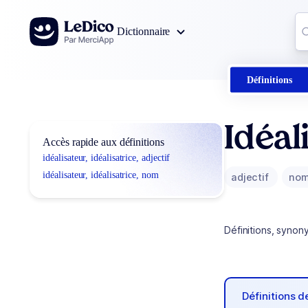
Aller au contenu
Co
Dictionnaire
0
r
Définitions
Idéal
Accès rapide aux définitions
idéalisateur, idéalisatrice, adjectif
idéalisateur, idéalisatrice, nom
adjectif
no
Définitions, synon
Définitions 