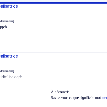
éalisatrice
idealizatʀis]
qqch.
éalisatrice
idealizatʀis]
idéalise qqch.
À découvrir
Savez-vous ce que signifie le mot
mem