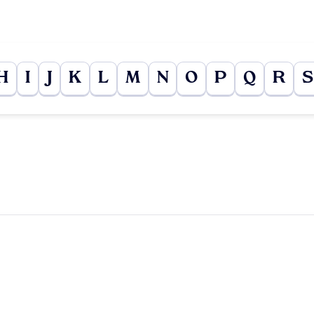
H
I
J
K
L
M
N
O
P
Q
R
S