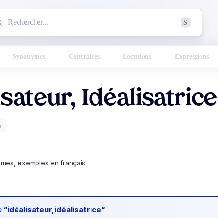
mmencez à chercher un mot dans le dictionnaire :
S
esults found.
Synonymes
Contraires
Locutions
Expressions
isateur, Idéalisatrice
m
ymes, exemples en français
de
“idéalisateur, idéalisatrice“