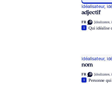
idéalisateur, id
adjectif
FR
[idealizatœʀ, 
Qui idéalise 
1
idéalisateur, id
nom
FR
[idealizatœʀ, 
Personne qui 
1