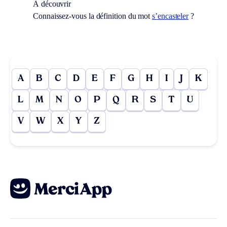
À découvrir
Connaissez-vous la définition du mot
s’encasteler
?
A
B
C
D
E
F
G
H
I
J
K
L
M
N
O
P
Q
R
S
T
U
V
W
X
Y
Z