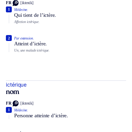
FR
[ikteʀik]
1
Médecine.
Qui tient de l’ictère.
Affection ictérique.
2
Par extension.
Atteint d’ictère.
Un, une malade ictérique.
ictérique
nom
FR
[ikteʀik]
1
Médecine.
Personne atteinte d’ictère.