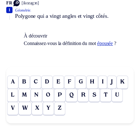
FR
[ikozagɔn]
1
Géométrie.
Polygone qui a vingt angles et vingt côtés.
À découvrir
Connaissez-vous la définition du mot
épousée
?
A
B
C
D
E
F
G
H
I
J
K
L
M
N
O
P
Q
R
S
T
U
V
W
X
Y
Z