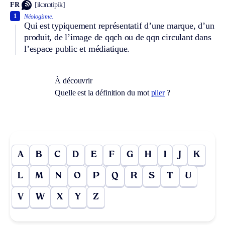
FR
[ikɔnɔtipik]
1
Néologisme.
Qui est typiquement représentatif d’une marque, d’un
produit, de l’image de qqch ou de qqn circulant dans
l’espace public et médiatique.
À découvrir
Quelle est la définition du mot
piler
?
A
B
C
D
E
F
G
H
I
J
K
L
M
N
O
P
Q
R
S
T
U
V
W
X
Y
Z