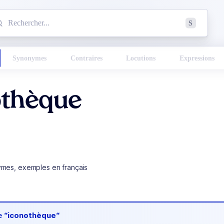
mmencez à chercher un mot dans le dictionnaire :
S
esults found.
Synonymes
Contraires
Locutions
Expressions
othèque
ymes, exemples en français
de
“iconothèque“