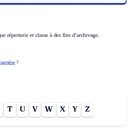
 répertorie et classe à des fins d’archivage.
rogenèse
?
T
U
V
W
X
Y
Z