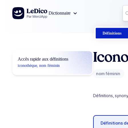
Aller au contenu
Co
Dictionnaire
0
r
Définitions
Icon
Accès rapide aux définitions
iconothèque, nom féminin
nom féminin
Définitions, synon
Définitions 