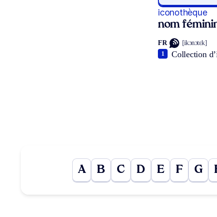
iconothèque
nom fémini
FR
[ikɔnɔtɛk]
Collection d’
1
A
B
C
D
E
F
G