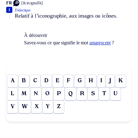
FR
[ikɔnɔgʀafik]
1
Didactique.
Relatif à l’iconographie, aux images ou icônes.
À découvrir
Savez-vous ce que signifie le mot
amarescent
?
A
B
C
D
E
F
G
H
I
J
K
L
M
N
O
P
Q
R
S
T
U
V
W
X
Y
Z