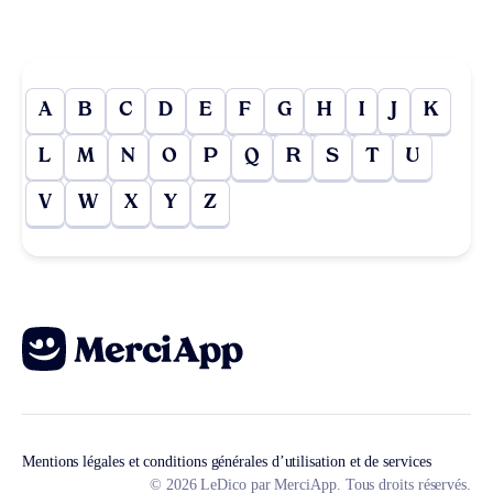
A
B
C
D
E
F
G
H
I
J
K
L
M
N
O
P
Q
R
S
T
U
V
W
X
Y
Z
Mentions légales et conditions générales d’utilisation et de services
© 2026 LeDico par MerciApp. Tous droits réservés.