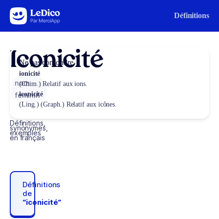
Aller au contenu
Définitions
Iconicité
Ne pas confondre
ionicité
nom
(Chim.) Relatif aux ions.
iconicité
féminin
(Ling.) (Graph.) Relatif aux icônes.
Définitions,
synonymes,
exemples
en français
Définitions
de
“iconicité“