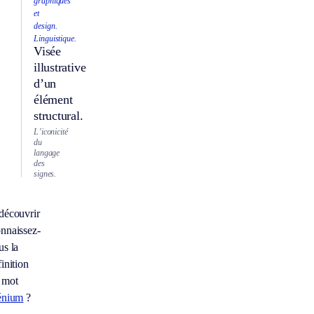
graphiques
et
design.
Linguistique.
Visée
illustrative
d’un
élément
structural.
L’iconicité
du
langage
des
signes.
découvrir
nnaissez-
us la
inition
 mot
énium
?