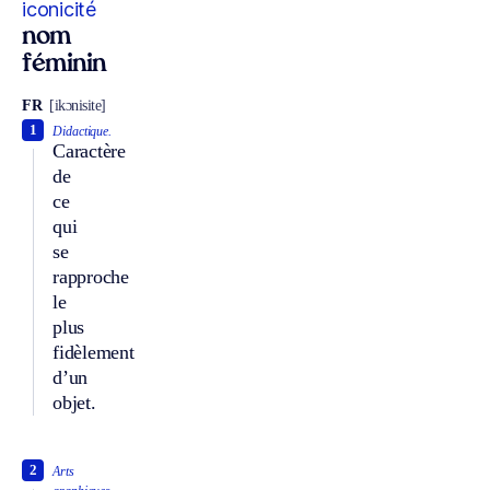
iconicité
nom
féminin
FR
[ikɔnisite]
1
Didactique.
Caractère
de
ce
qui
se
rapproche
le
plus
fidèlement
d’un
objet.
2
Arts