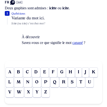
FR
[isit]
Deux graphies sont admises :
icitte
ou
icite
.
1
Québécisme.
Variante du mot
ici
.
Icitte (ou icite) c’est chez moi !
À découvrir
Savez-vous ce que signifie le mot
canapé
?
A
B
C
D
E
F
G
H
I
J
K
L
M
N
O
P
Q
R
S
T
U
V
W
X
Y
Z