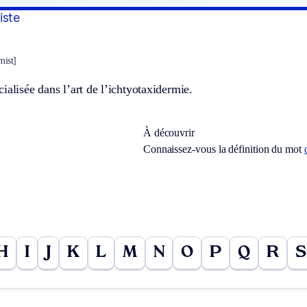
iste
mist]
ialisée dans l’art de l’ichtyotaxidermie.
À découvrir
Connaissez-vous la définition du mot
H
I
J
K
L
M
N
O
P
Q
R
S