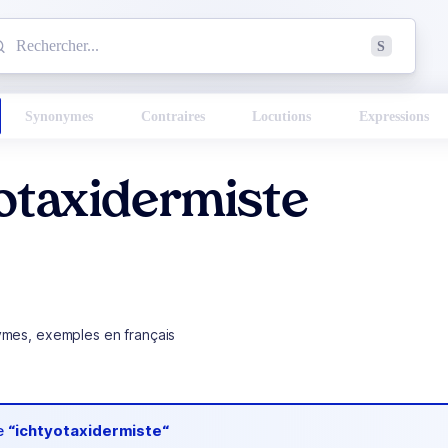
mmencez à chercher un mot dans le dictionnaire :
S
esults found.
Synonymes
Contraires
Locutions
Expressions
otaxidermiste
ymes, exemples en français
de
“ichtyotaxidermiste“