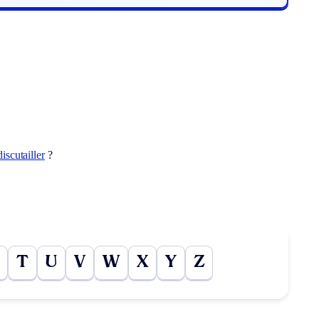
discutailler
?
T
U
V
W
X
Y
Z