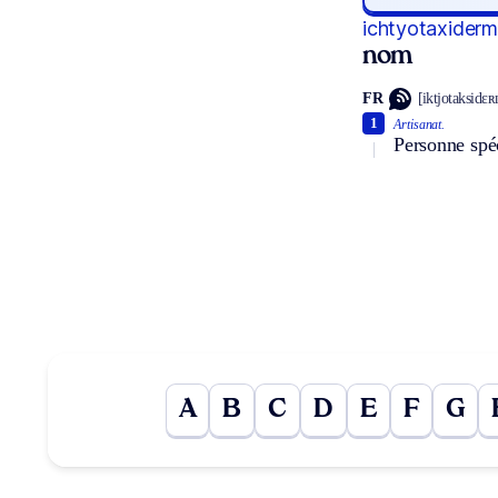
ichtyotaxiderm
nom
FR
[iktjotaksidɛʀ
1
Artisanat.
Personne spéc
A
B
C
D
E
F
G