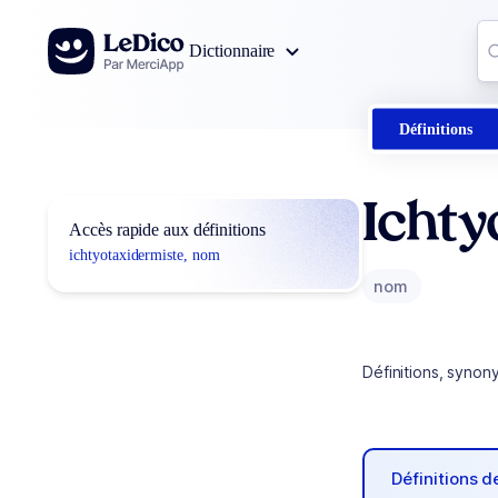
Aller au contenu
Co
Dictionnaire
0
r
Définitions
Ichty
Accès rapide aux définitions
ichtyotaxidermiste, nom
nom
Définitions, synon
Définitions 