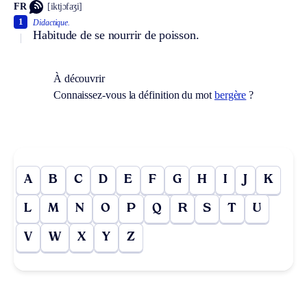
FR
[iktjɔfaʒi]
1
Didactique.
Habitude de se nourrir de poisson.
À découvrir
Connaissez-vous la définition du mot
bergère
?
A
B
C
D
E
F
G
H
I
J
K
L
M
N
O
P
Q
R
S
T
U
V
W
X
Y
Z