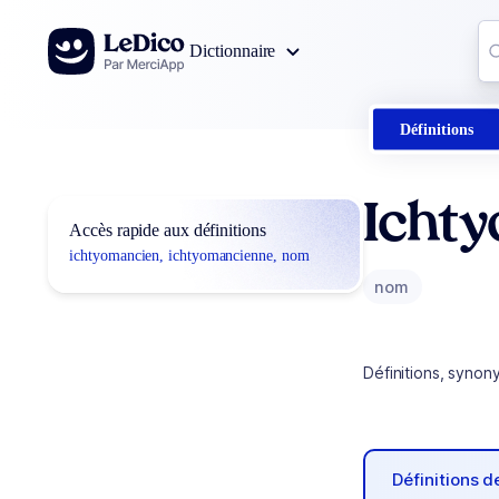
Aller au contenu
Co
Dictionnaire
0
r
Définitions
Icht
Accès rapide aux définitions
ichtyomancien, ichtyomancienne, nom
nom
Définitions, synon
Définitions 