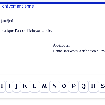
, ichtyomancienne
iktjɔmɑ̃sjɛn]
pratique l'art de l'ichtyomancie.
À découvrir
Connaissez-vous la définition du m
H
I
J
K
L
M
N
O
P
Q
R
S