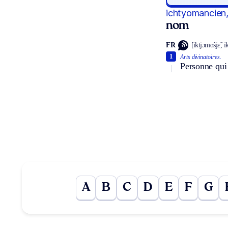
ichtyomancien
nom
FR
[iktjɔmɑ̃sjɛ̃, 
1
Arts divinatoires.
Personne qui 
A
B
C
D
E
F
G