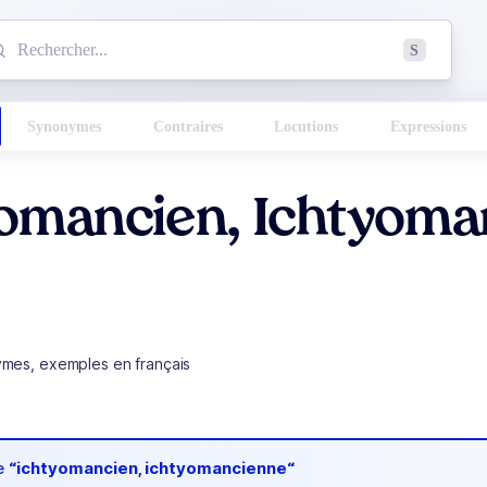
mmencez à chercher un mot dans le dictionnaire :
S
esults found.
Synonymes
Contraires
Locutions
Expressions
yomancien, Ichtyoma
ymes, exemples en français
de
“ichtyomancien, ichtyomancienne“