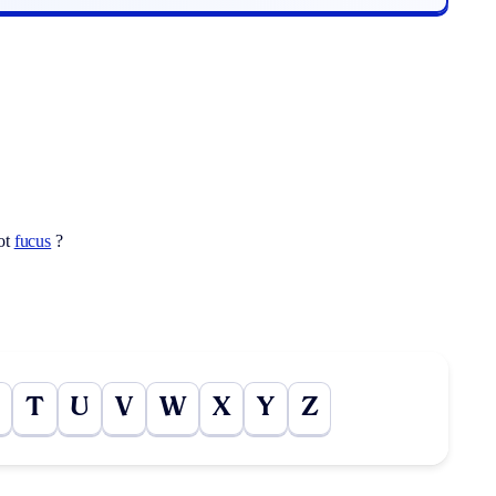
ot
fucus
?
T
U
V
W
X
Y
Z