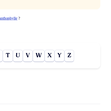
anthophylle
?
T
U
V
W
X
Y
Z