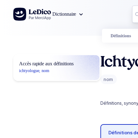
Aller au contenu
Co
Dictionnaire
0
r
Définitions
Ichty
Accès rapide aux définitions
ichtyologue, nom
nom
Définitions, synon
Définitions 