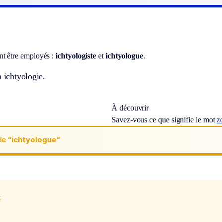
t être employés :
ichtyologiste
et
ichtyologue
.
n ichtyologie.
À découvrir
Savez-vous ce que signifie le mot
z
de
“ichtyologue“
x