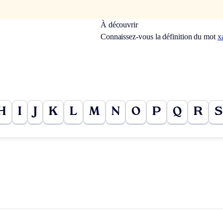
À découvrir
Connaissez-vous la définition du mot
x
H
I
J
K
L
M
N
O
P
Q
R
S