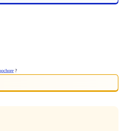
oochore
?