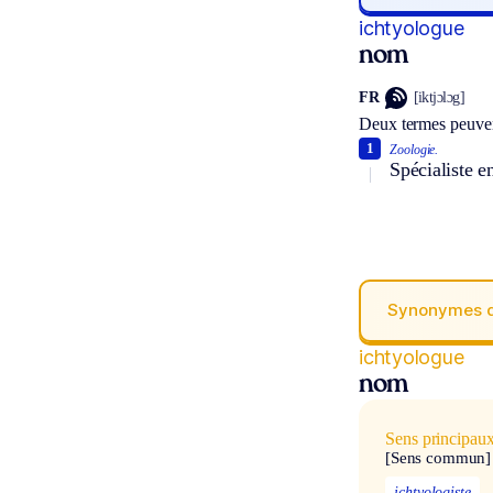
ichtyologue
nom
FR
[iktjɔlɔg]
Deux termes peuven
1
Zoologie.
Spécialiste e
Synonymes 
ichtyologue
nom
Sens principau
[Sens commun]
ichtyologiste