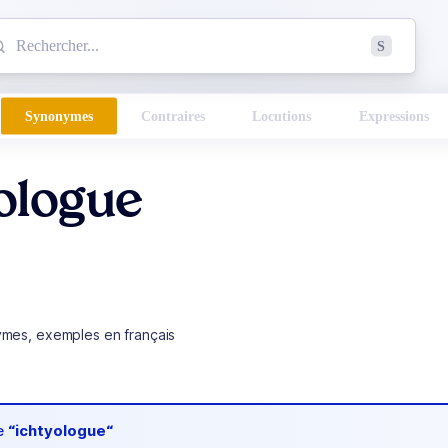
mmencez à chercher un mot dans le dictionnaire :
S
esults found.
Synonymes
Contraires
Locutions
Expressions
ologue
ymes, exemples en français
de
“ichtyologue“