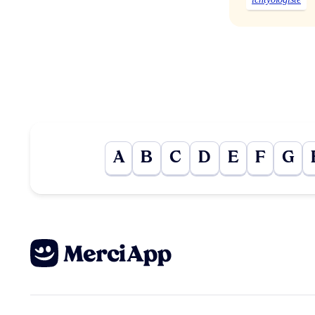
A
B
C
D
E
F
G