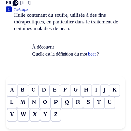
FR
[iktjɔl]
1
Technique.
Huile contenant du soufre, utilisée à des fins
thérapeutiques, en particulier dans le traitement de
certaines maladies de peau.
À découvrir
Quelle est la définition du mot
beat
?
A
B
C
D
E
F
G
H
I
J
K
L
M
N
O
P
Q
R
S
T
U
V
W
X
Y
Z