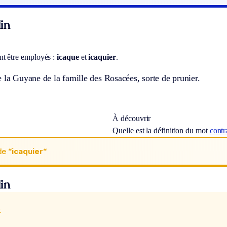
in
t être employés :
icaque
et
icaquier
.
 la Guyane de la famille des Rosacées, sorte de prunier.
À découvrir
Quelle est la définition du mot
contr
de
“icaquier“
in
x