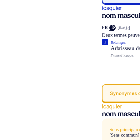
icaquier
nom mascul
FR
[ikakje]
Deux termes peuven
1
Botanique.
Arbrisseau de
Prune d’icaque.
Synonymes 
icaquier
nom mascul
Sens principau
[Sens commun]