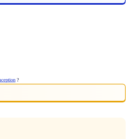
aception
?