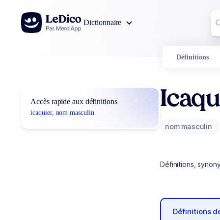
Aller au contenu
Co
Dictionnaire
0
r
Définitions
Icaqu
Accès rapide aux définitions
icaquier, nom masculin
nom masculin
Définitions, synon
Définitions 