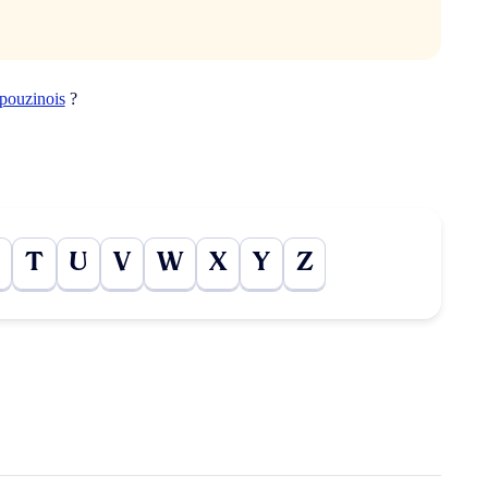
pouzinois
?
T
U
V
W
X
Y
Z