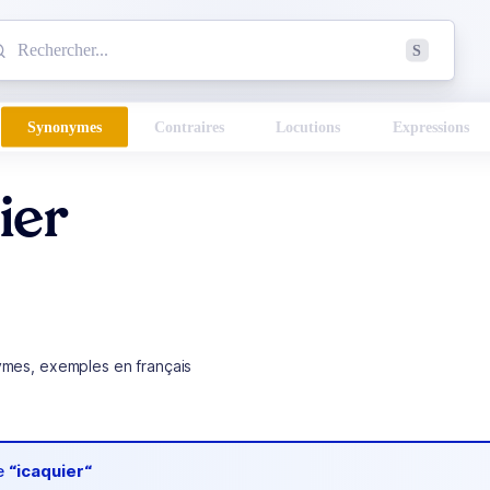
mmencez à chercher un mot dans le dictionnaire :
S
esults found.
Synonymes
Contraires
Locutions
Expressions
ier
ymes, exemples en français
de
“icaquier“