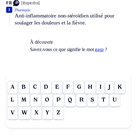
FR
[ibypʀɔfɛn]
1
Pharmacie.
Anti-inflammatoire non-stéroïdien utilisé pour
soulager les douleurs et la fièvre.
À découvrir
Savez-vous ce que signifie le mot
gasp
?
A
B
C
D
E
F
G
H
I
J
K
L
M
N
O
P
Q
R
S
T
U
V
W
X
Y
Z