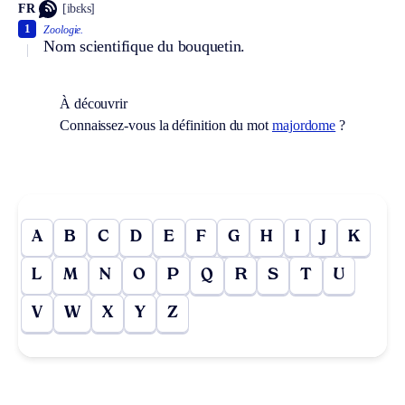
FR
[ibɛks]
1
Zoologie.
Nom scientifique du bouquetin.
À découvrir
Connaissez-vous la définition du mot
majordome
?
A
B
C
D
E
F
G
H
I
J
K
L
M
N
O
P
Q
R
S
T
U
V
W
X
Y
Z