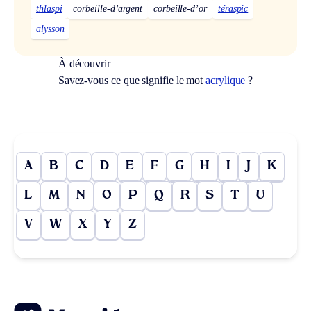
thlaspi
corbeille-d’argent
corbeille-d’or
téraspic
alysson
À découvrir
Savez-vous ce que signifie le mot
acrylique
?
A
B
C
D
E
F
G
H
I
J
K
L
M
N
O
P
Q
R
S
T
U
V
W
X
Y
Z