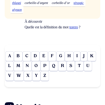
thlaspi
corbeille-d’argent
corbeille-d’or
téraspic
alysson
À découvrir
Quelle est la définition du mot
torero
?
A
B
C
D
E
F
G
H
I
J
K
L
M
N
O
P
Q
R
S
T
U
V
W
X
Y
Z