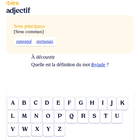
ibère
adjectif
Sens principaux
[Sens commun]
espagnol
portugais
À découvrir
Quelle est la définition du mot
thyiade
?
A
B
C
D
E
F
G
H
I
J
K
L
M
N
O
P
Q
R
S
T
U
V
W
X
Y
Z