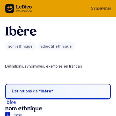
Aller au contenu
Synonymes
Ibère
nom ethnique
adjectif ethnique
Définitions, synonymes, exemples en français
Définitions de
“ibère“
Ibère
nom ethnique
1
Histoire.