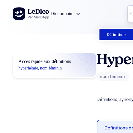
Aller au contenu
Co
Dictionnaire
0
r
Définitions
Hype
Accès rapide aux définitions
hyperhémie, nom féminin
nom féminin
Définitions, synon
Définitions 