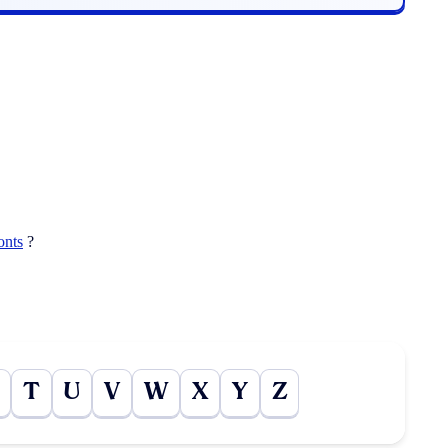
onts
?
T
U
V
W
X
Y
Z