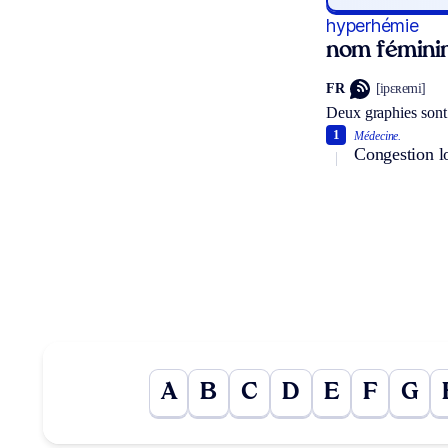
hyperhémie
nom fémini
FR
[ipɛʀemi]
Deux graphies sont
1
Médecine.
Congestion lo
A
B
C
D
E
F
G