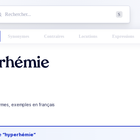
mmencez à chercher un mot dans le dictionnaire :
S
esults found.
Synonymes
Contraires
Locutions
Expressions
rhémie
ymes, exemples en français
de
“hyperhémie“