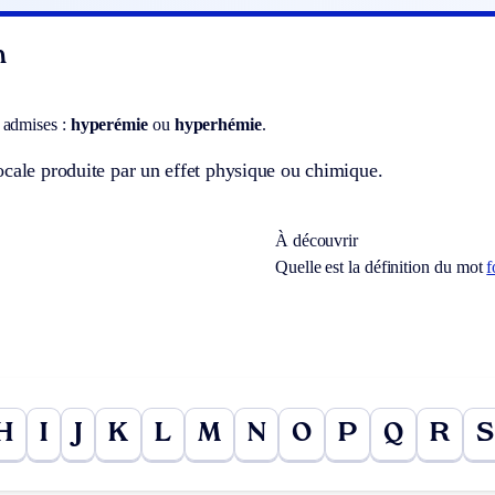
n
 admises :
hyperémie
ou
hyperhémie
.
cale produite par un effet physique ou chimique.
À découvrir
Quelle est la définition du mot
f
H
I
J
K
L
M
N
O
P
Q
R
S