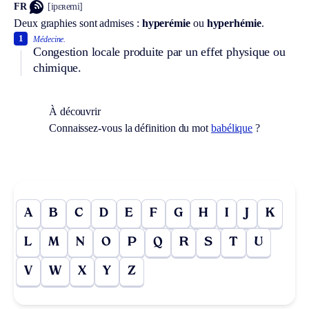
FR
[ipɛʀemi]
Deux graphies sont admises :
hyperémie
ou
hyperhémie
.
1
Médecine.
Congestion locale produite par un effet physique ou
chimique.
À découvrir
Connaissez-vous la définition du mot
babélique
?
A
B
C
D
E
F
G
H
I
J
K
L
M
N
O
P
Q
R
S
T
U
V
W
X
Y
Z