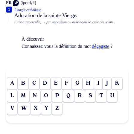
FR
[ipɛʀdyli]
1
Liturgie catholique.
Adoration de la sainte Vierge.
Culte d’hyperdulie,
→ par opposition au
culte de dulie
, culte des saints.
À découvrir
Connaissez-vous la définition du mot
dégagiste
?
A
B
C
D
E
F
G
H
I
J
K
L
M
N
O
P
Q
R
S
T
U
V
W
X
Y
Z