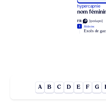
hypercapnie
nom fémini
FR
[ipɛʀkapni]
1
Médecine.
Excès de gaz
A
B
C
D
E
F
G