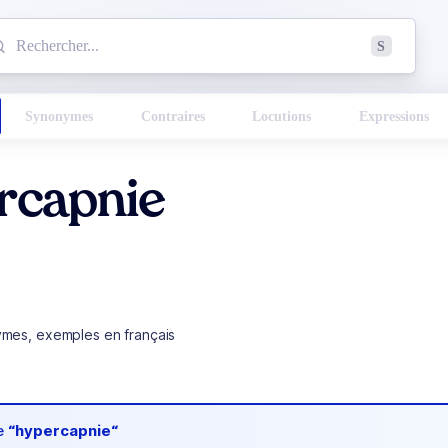
mmencez à chercher un mot dans le dictionnaire :
S
esults found.
Synonymes
Contraires
Locutions
Expressions
rcapnie
ymes, exemples en français
de
“hypercapnie“