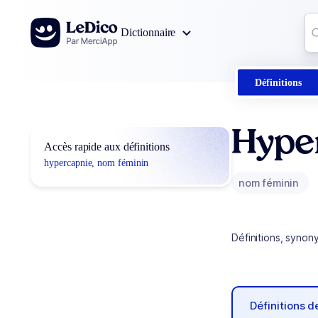
Aller au contenu
Co
Dictionnaire
0
r
Définitions
Hype
Accès rapide aux définitions
hypercapnie, nom féminin
nom féminin
Définitions, synon
Définitions 