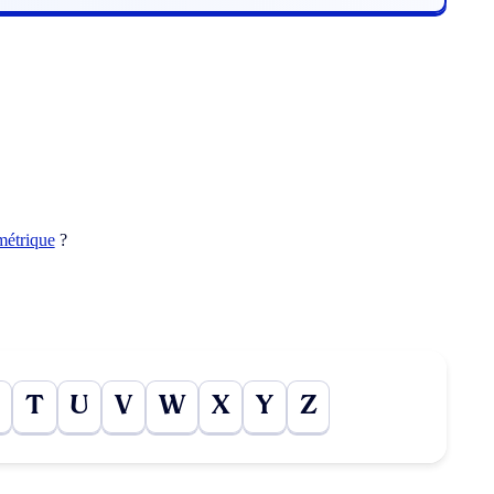
métrique
?
T
U
V
W
X
Y
Z