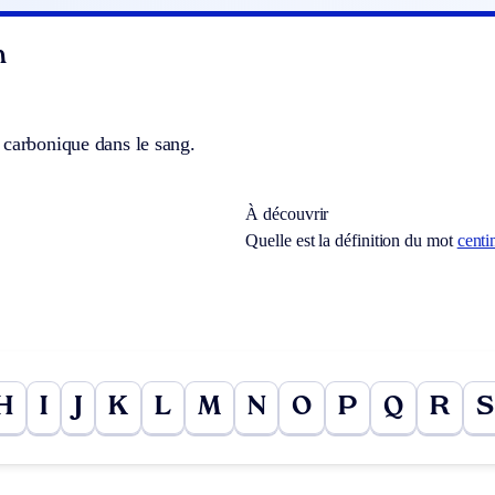
n
 carbonique dans le sang.
À découvrir
Quelle est la définition du mot
centi
H
I
J
K
L
M
N
O
P
Q
R
S