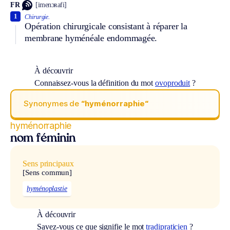
FR
[imenɔʀafi]
1
Chirurgie.
Opération chirurgicale consistant à réparer la
membrane hyménéale endommagée.
À découvrir
Connaissez-vous la définition du mot
ovoproduit
?
Synonymes de
“hyménorraphie“
hyménorraphie
nom féminin
Sens principaux
[Sens commun]
hyménoplastie
À découvrir
Savez-vous ce que signifie le mot
tradipraticien
?