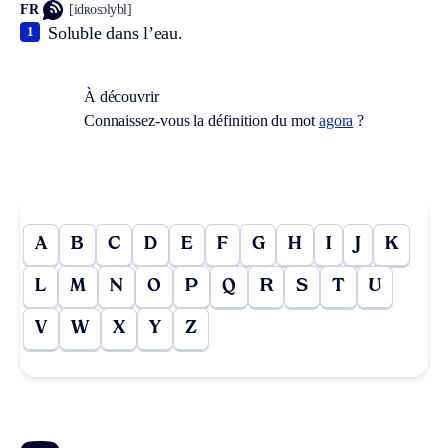
FR
[idʀosɔlybl]
Soluble dans l’eau.
1
À découvrir
Connaissez-vous la définition du mot
agora
?
A
B
C
D
E
F
G
H
I
J
K
L
M
N
O
P
Q
R
S
T
U
V
W
X
Y
Z